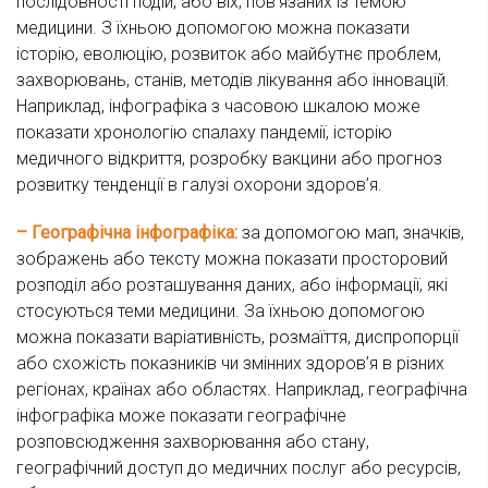
послідовності подій, або віх, пов’язаних із темою
медицини. З їхньою допомогою можна показати
історію, еволюцію, розвиток або майбутнє проблем,
захворювань, станів, методів лікування або інновацій.
Наприклад, інфографіка з часовою шкалою може
показати хронологію спалаху пандемії, історію
медичного відкриття, розробку вакцини або прогноз
розвитку тенденції в галузі охорони здоров’я.
– Географічна інфографіка:
за допомогою мап, значків,
зображень або тексту можна показати просторовий
розподіл або розташування даних, або інформації, які
стосуються теми медицини. За їхньою допомогою
можна показати варіативність, розмаїття, диспропорції
або схожість показників чи змінних здоров’я в різних
регіонах, країнах або областях. Наприклад, географічна
інфографіка може показати географічне
розповсюдження захворювання або стану,
географічний доступ до медичних послуг або ресурсів,