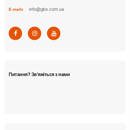
info@gbs.com.ua
E-mails
Питання? Зв'яжіться з нами
cf7form shortcode key error, unable to find form, did
you update your form key?