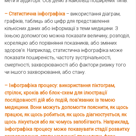
мети й аудиторії. Ось деякі з найбільш поширених типів:
– Статистична інфографіка
– використання діаграм,
графіків, таблиць або цифр для представлення
кількісних даних або інформації з теми медицини. З
їхньою допомогою можна показати величину, розподіл,
кореляцію або порівняння показників, або змінних
здоров’я. Наприклад, статистична інфографіка може
показати поширеність, частоту зустрічальності,
смертності, захворюваності або фактори ризику того
чи іншого захворювання, або стану.
– Інфографіка процесу: використання піктограм,
стрілок, кроків або блок-схем для ілюстрації
послідовності дій або подій, пов’язаних із темою
медицини. Вони можуть допомогти пояснити, як щось
працює, як щось робиться, як щось діагностується, як
щось лікується або як чомусь запобігають. Наприклад,
інфографіка процесу може показувати стадії розвитку