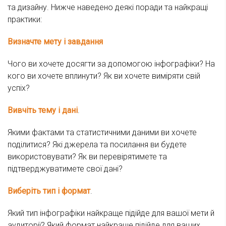
та дизайну. Нижче наведено деякі поради та найкращі
практики:
Визначте мету і завдання
Чого ви хочете досягти за допомогою інфографіки? На
кого ви хочете вплинути? Як ви хочете виміряти свій
успіх?
Вивчіть тему і дані
.
Якими фактами та статистичними даними ви хочете
поділитися? Які джерела та посилання ви будете
використовувати? Як ви перевірятимете та
підтверджуватимете свої дані?
Виберіть тип і формат
.
Який тип інфографіки найкраще підійде для вашої мети й
аудиторії? Який формат найкраще підійде для ваших