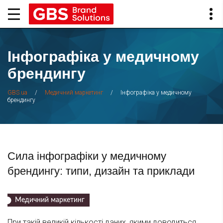
Інфографіка у медичному
брендингу
/
/
Інфографіка у медичному
GBS.ua
Медичний маркетинг
брендингу
Сила інфографіки у медичному
брендингу: типи, дизайн та приклади
Медичний маркетинг
При такій великій кількості даних, якими доводиться