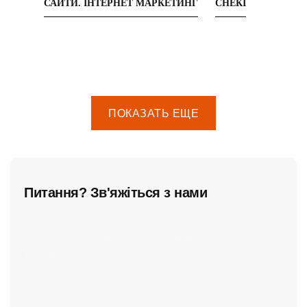
САЙТИ. ІНТЕРНЕТ МАРКЕТИНГ
СНЕКІ
ПОКАЗАТЬ ЕЩЕ
Питання? Зв'яжіться з нами
cf7form shortcode key error, unable to find form, did
you update your form key?