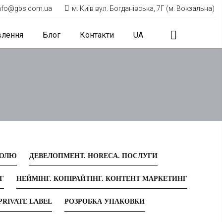
nfo@gbs.com.ua
м. Київ вул. Богданівська, 7Г (м. Вокзальна)
влення
Блог
Контакти
UA
ГОЛЮ
ДЕВЕЛОПМЕНТ. HORECA. ПОСЛУГИ
Г
НЕЙМІНГ. КОПІРАЙТІНГ. КОНТЕНТ МАРКЕТИНГ
PRIVATE LABEL
РОЗРОБКА УПАКОВКИ