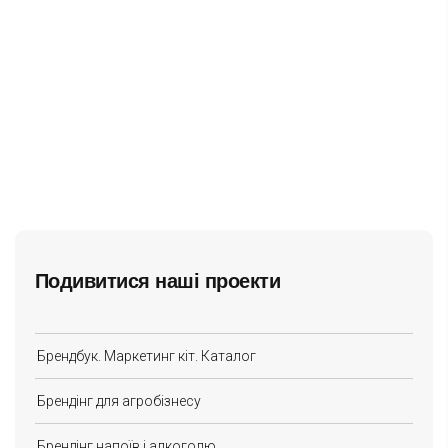
Подивитися наші проекти
Брендбук. Маркетинг кіт. Каталог
Брендінг для агробізнесу
Брендінг напоїв і алкоголю