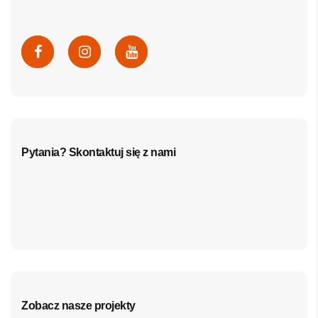
Pytania? Skontaktuj się z nami
cf7form shortcode key error, unable to find form, did
you update your form key?
Zobacz nasze projekty