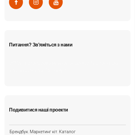
Питання? Зв'яжіться з нами
cf7form shortcode key error, unable to find form, did
you update your form key?
Подивитися наші проекти
Брендбук. Маркетинг кіт. Каталог