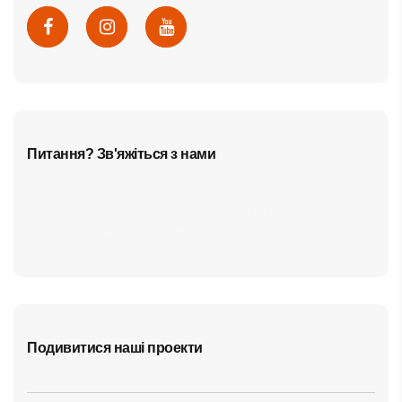
Питання? Зв'яжіться з нами
cf7form shortcode key error, unable to find form, did
you update your form key?
Подивитися наші проекти