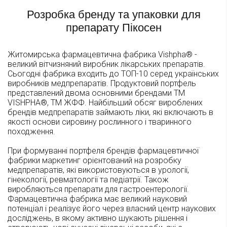
Розробка бренду та упаковки для
препарату Пікосен
Житомирська фармацевтична фабрика Vishpha® -
великий вітчизняний виробник лікарських препаратів.
Сьогодні фабрика входить до ТОП-10 серед українських
виробників медпрепаратів. Продуктовий портфель
представлений двома основними брендами ТМ
VISHPHA®, ТМ ЖФФ. Найбільший обсяг вироблених
брендів медпрепаратів займають ліки, які включають в
якості основи сировину рослинного і тваринного
походження.
При формуванні портфеля брендів фармацевтичної
фабрики маркетинг орієнтований на розробку
медпрепаратів, які використовуються в урології,
гінекології, ревматології та педіатрії. Також
виробляються препарати для гастроентерології.
Фармацевтична фабрика має великий науковий
потенціал і реалізує його через власний центр наукових
досліджень, в якому активно шукають рішення і