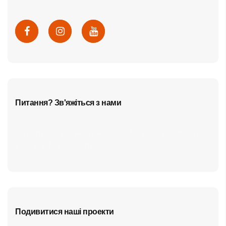
Питання? Зв'яжіться з нами
cf7form shortcode key error, unable to find form, did
you update your form key?
Подивитися наші проекти