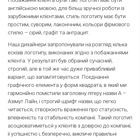
Побажання клієнта були такі: логотип має бути
англійською мовою, для більш зручної роботи із
зарубіжними клієнтами, стиль логотипу має бути
простим, суворим, лаконічним, кольори фірмового
стилю – сірий, графіт та антрацит.
Наші дизайнери запропонували на розгляд кілька
ескізів логотипу, виконаних згідно з побажаннями
клієнта. У результаті був обраний сучасний,
строгий, але в той же час дуже привабливий
варіант, що запам’ятовується. Поєднання
графічного елемента у формі квадрата, в який ми
гармонійно помістили заголовну літеру назви А –
Азімут Лайн, і строгий шрифт назви, що легко
читається, створюють враження про статусність,
впевненість та стабільність компанії. Такий логотип
асоціюватиметься у клієнтів з довірою до компанії,
її успішністю і, безперечно, викличе правильні