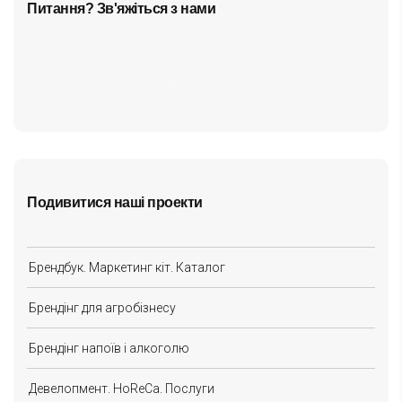
Питання? Зв'яжіться з нами
cf7form shortcode key error, unable to find form, did
you update your form key?
Подивитися наші проекти
Брендбук. Маркетинг кіт. Каталог
Брендінг для агробізнесу
Брендінг напоїв і алкоголю
Девелопмент. HoReCa. Послуги