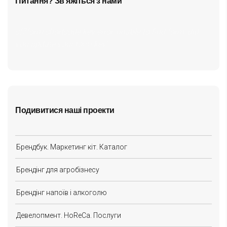
Питання? Зв'яжіться з нами
cf7form shortcode key error, unable to find form, did
you update your form key?
Подивитися наші проекти
Брендбук. Маркетинг кіт. Каталог
Брендінг для агробізнесу
Брендінг напоїв і алкоголю
Девелопмент. HoReCa. Послуги