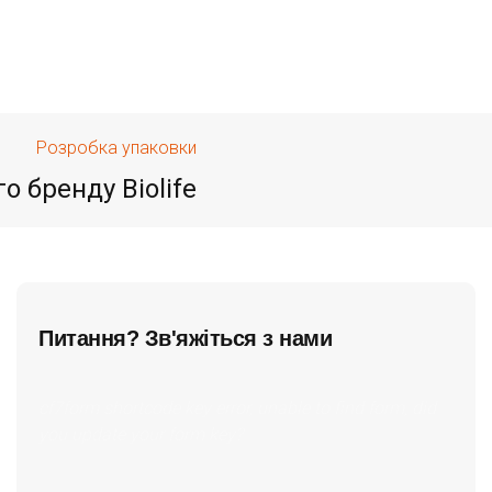
Розробка упаковки
 бренду Biolife
Питання? Зв'яжіться з нами
cf7form shortcode key error, unable to find form, did
you update your form key?