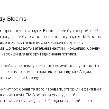
ду Blooms
и торгової марки взуття Blooms нами був розроблений
м завданням було створення каталогу взуття ТМ Blooms.
ментом взуття для всіх споживачів, зручний у
ми, що передають загальний настрій і концепцію бренду
, необхідні для вибору і здійснення покупки.
озробили рекламну кампанію і комунікативну стратегію
я рекламної кампанії нам вдалося залучити Андрія
 став обличчям бренду.
инг кіт про бренд та його переваги, створили ефективний
від споживачів. ТМ Blooms на сьогоднішній день
шкіряним взуттям для всієї родини, яке зроблене в