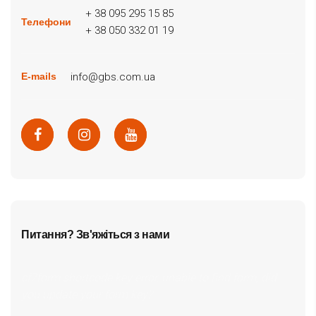
+ 38 095 295 15 85
Телефони
+ 38 050 332 01 19
info@gbs.com.ua
E-mails
Питання? Зв'яжіться з нами
cf7form shortcode key error, unable to find form, did
you update your form key?