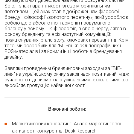
що візуально підкреслює надійність розсувних систем
Solo, - знак гарантії якості зі своїм оригінальним
логотипом. Цей знак став відображенням філософії
бренду - філософії «золотого перетину», який уособлює
собою ідею абсолютної гармонії і продуманого
балансу у всьому. Ця філософія, в свою чергу, лягла в
основу брендингу та всіх наступний комунікацій:
позиціонування, brand story, ключових переваг і т.д. Крім
того, ми розробили для "ВІП-лінія" ряд поліграфічних і
POS-матеріалів і здійснили інші роботи з брендування
дизайну.
Завдяки проведеним брендинговим заходам за "ВІП-
лінія" на українському ринку закріпився позитивний імідж
сучасного підприємства з унікальними технологіями, що
виробляє продукцію найвищої якості.
Виконані роботи:
Маркетинговий консалтинг. Аналіз маркетингової
активності конкурентів. Desk Research