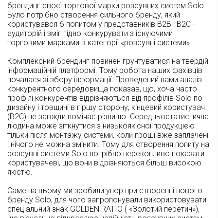
брендинг своєї торгової марки розсувних систем Solo.
Було потрібно створення сильного бренду, який
користувався б попитом у представників В2В і В2С -
аудиторій і зміг гідно конкурувати з існуючими
торговими марками в категорії «розсувні системи».
Комплексний брендинг повинен грунтуватися на твердій
інформаційній платформі. Тому робота наших фахівців
почалася зі збору інформації. Проведений нами аналіз
конкурентного середовища показав, що, хоча часто
профілі конкурентів відрізняються від профілів Solo по
дизайну і товщині в гіршу сторону, кінцевий користувач
(B2C) не завжди помічає різницю. Середньостатистична
людина може зіткнутися з низькоякісної продукцією
тільки після монтажу системи, коли гроші вже заплачені
і нічого не можна змінити. Тому для створення попиту на
розсувні системи Solo потрібно переконливо показати
користувачеві, що вони відрізняються більш високою
якістю.
Саме на цьому ми зробили упор при створенні нового
бренду Solo, для чого запропонували використовувати
спеціальний знак GOLDEN RATIO ( «Золотий перетин»),