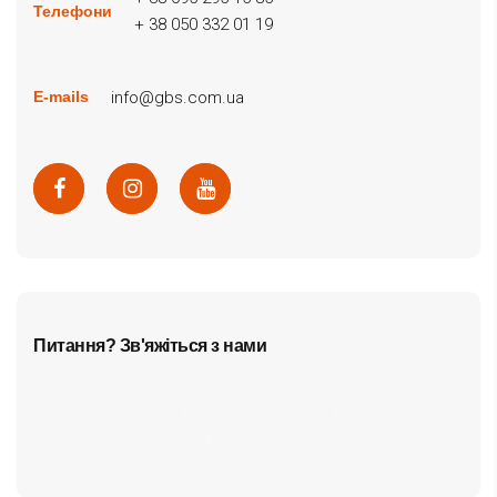
Телефони
+ 38 050 332 01 19
info@gbs.com.ua
E-mails
Питання? Зв'яжіться з нами
cf7form shortcode key error, unable to find form, did
you update your form key?