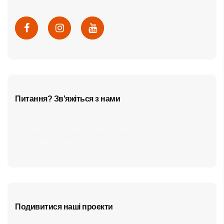
Питання? Зв'яжіться з нами
cf7form shortcode key error, unable to find form, did
you update your form key?
Подивитися наші проекти