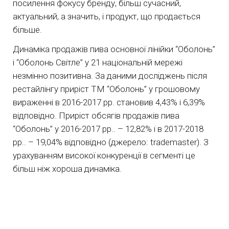
посилення фокусу бренду, більш сучасний,
актуальний, а значить, і продукт, що продається
більше.
Динаміка продажів пива основної лінійки “Оболонь”
і “Оболонь Світле” у 21 національній мережі
незмінно позитивна. За даними досліджень після
рестайлінгу приріст ТМ “Оболонь” у грошовому
вираженні в 2016-2017 рр. становив 4,43% і 6,39%
відповідно. Приріст обсягів продажів пива
“Оболонь” у 2016-2017 рр.. – 12,82% і в 2017-2018
рр.. – 19,04% відповідно (джерело: trademaster). З
урахуванням високої конкуренції в сегменті це
більш ніж хороша динаміка.