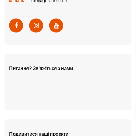
info@gbs.com.ua
E-mails
Питання? Зв'яжіться з нами
cf7form shortcode key error, unable to find form, did
you update your form key?
Подивитися наші проекти