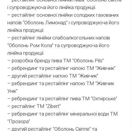
і супроводжуюча його лінійка продукції.
– рестайлінг основної лінійки солодких газованих
напоїв “Оболонь Лимонад” і супроводжуюча його
лінійка продукції.
– рестайлінг лінійки слабоалкогольних напоїв
“Оболонь Ром Кола” та супроводжуюча його
лінійка продукції.
– розробка бренду пива ТМ “Оболонь Pils”
– ребрендинг та рестайлінг напою ТМ “Живчик”
– другий рестайлінг напою ТМ “Живчик”
– ребрендинг та рестайлінг напою ТМ “Живчик
Унік”
– ребрендинг та рестайлінг пива ТМ “Охтирське”
– рестайлінг ТМ “Zibert”
– ребрендинг та рестайлінг мінеральної води ТМ
“Прозора”
– другий рестайлінг “Оболонь Світле” та