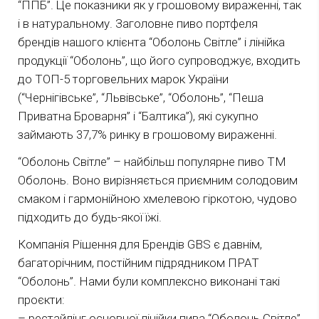
“ППБ”. Це показники як у грошовому вираженні, так
і в натуральному. Заголовне пиво портфеля
брендів нашого клієнта “Оболонь Світле” і лінійка
продукції “Оболонь”, що його супроводжує, входить
до ТОП-5 торговельних марок України
(“Чернігівське”, “Львівське”, “Оболонь”, “Пеша
Приватна Броварня” і “Балтика”), які сукупно
займають 37,7% ринку в грошовому вираженні.
“Оболонь Світле” – найбільш популярне пиво ТМ
Оболонь. Воно вирізняється приємним солодовим
смаком і гармонійною хмелевою гіркотою, чудово
підходить до будь-якої їжі.
Компанія Рішення для Брендів GBS є давнім,
багаторічним, постійним підрядником ПРАТ
“Оболонь”. Нами були комплексно виконані такі
проєкти:
– рестайлінг основної лінійки пива “Оболонь Світле”