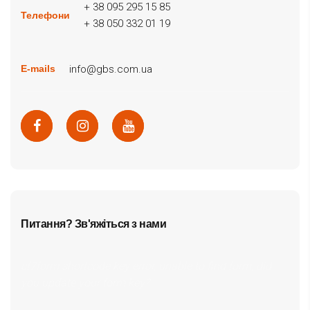
+ 38 095 295 15 85
Телефони
+ 38 050 332 01 19
info@gbs.com.ua
E-mails
Питання? Зв'яжіться з нами
cf7form shortcode key error, unable to find form, did
you update your form key?