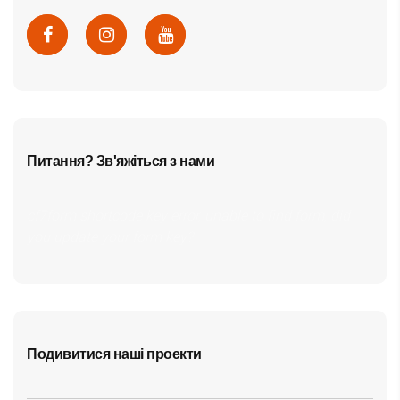
Питання? Зв'яжіться з нами
cf7form shortcode key error, unable to find form, did
you update your form key?
Подивитися наші проекти