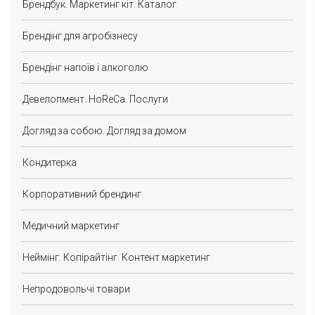
Брендбук. Маркетинг кіт. Каталог
Брендінг для агробізнесу
Брендінг напоїв і алкоголю
Девелопмент. HoReCa. Послуги
Догляд за собою. Догляд за домом
Кондитерка
Корпоративний брендинг
Медичний маркетинг
Неймінг. Копірайтінг. Контент маркетинг
Непродовольчі товари