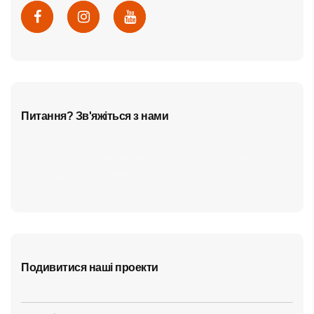
Питання? Зв'яжіться з нами
cf7form shortcode key error, unable to find form, did
you update your form key?
Подивитися наші проекти