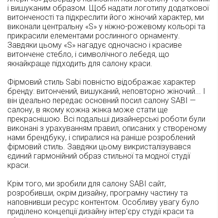
і вишуканим образом. Щоб надати логотипу додаткової
витонченості та підкреслити його жіночий характер, ми
виконали центральну «S» у ніжно-рожевому кольорі та
прикрасили елементами рослинного орнаменту.
Завдяки цьому «S» нагадує одночасно і красиве
витончене стебло, і символічного лебедя, що
якнайкраще підходить для салону краси.
Фірмовий стиль Sabi повністю відображає характер
бренду: витончений, вишуканий, неповторно жіночий... І
він ідеально передає основний посил салону SABI —
салону, в якому кожна жінка може стати ще
прекраснішою. Всі подальші дизайнерські роботи були
виконані з урахуванням правил, описаних у створеному
нами брендбуку, і спиралися на раніше розроблений
фірмовий стиль. Завдяки цьому викристалізувався
єдиний гармонійний образ стильної та модної студії
краси.
Крім того, ми зробили для салону SABI сайт,
розробивши, окрім дизайну, програмну частину та
наповнивши ресурс контентом. Особливу увагу було
приділено концепції дизайну інтер'єру студії краси та