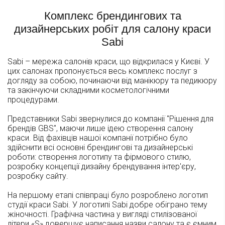
Комплекс брендингових та
дизайнерських робіт для салону краси
Sabi
Sabi – мережа салонів краси, що відкрилася у Києві. У
цих салонах пропонується весь комплекс послуг з
догляду за собою, починаючи від манікюру та педикюру
та закінчуючи складними косметологічними
процедурами.
Представники Sabi звернулися до компанії "Рішення для
брендів GBS", маючи лише ідею створення салону
краси. Від фахівців нашої компанії потрібно було
здійснити всі основні брендингові та дизайнерські
роботи: створення логотипу та фірмового стилю,
розробку концепції дизайну брендування інтер'єру,
розробку сайту.
На першому етапі співпраці було розроблено логотип
студії краси Sabi. У логотипі Sabi добре обіграно тему
жіночності. Графічна частина у вигляді стилізованої
літери «S» довершує написання назви салону та є ємним