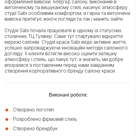
оформлення вивіски. Інтер'єр салону, виконаний в
витонченому та вишуканому стилі, насичує атмосферу
студії Sabi особливим комфортом, а гарна та витончена
вивіска притягує жіночі погляди та так і манить зайти.
Студія Sabi почала працювати в одному із статусних
столичних ТЦ Гулівер. Саме тут стартувало відкриття
мережі салонів. Студія краси Sabi веде активне життя,
успішно запроваджуючи інноваційні методи салонного
догляду. Її клієнти встигли високо оцінити затишну
атмосферу і стиль, що панує тут, а значить, ми добре
впоралися з поставленим перед нами завданням
створення корпоративного бренду салону краси.
Виконані роботи:
Створено логотип
Розроблено фірмовий стиль
Створено брендбук