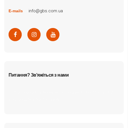
info@gbs.com.ua
E-mails
Питання? Зв'яжіться з нами
cf7form shortcode key error, unable to find form, did
you update your form key?