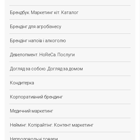
Брендбук. Маркетинг кіт. Каталог
Брендінг для агробізнесу
Брендінг напоїв і алкоголю
Девелопмент. HoReCa. Послуги
Догляд за собою. Догляд за домом
Кондитерка
Корпоративний брендинг
Медичний маркетинг
Неймінг. Копірайтінг. Контент маркетинг
Непродовольчі товари