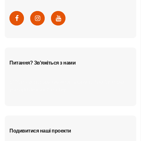
Питання? Зв'яжіться з нами
cf7form shortcode key error, unable to find form, did
you update your form key?
Подивитися наші проекти