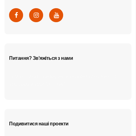
Питання? Зв'яжіться з нами
cf7form shortcode key error, unable to find form, did
you update your form key?
Подивитися наші проекти