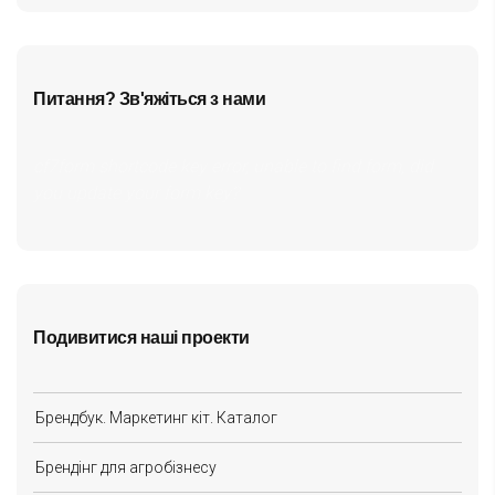
Питання? Зв'яжіться з нами
cf7form shortcode key error, unable to find form, did
you update your form key?
Подивитися наші проекти
Брендбук. Маркетинг кіт. Каталог
Брендінг для агробізнесу