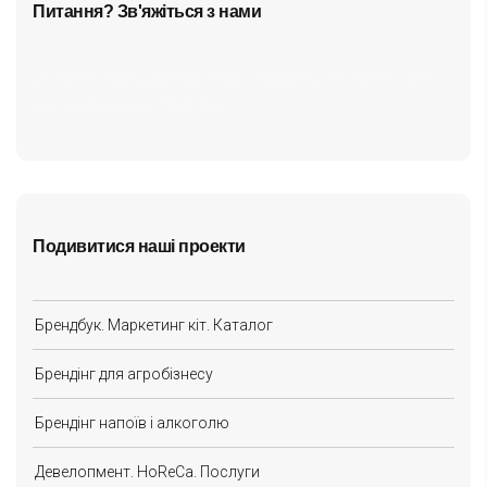
Питання? Зв'яжіться з нами
cf7form shortcode key error, unable to find form, did
you update your form key?
Подивитися наші проекти
Брендбук. Маркетинг кіт. Каталог
Брендінг для агробізнесу
Брендінг напоїв і алкоголю
Девелопмент. HoReCa. Послуги