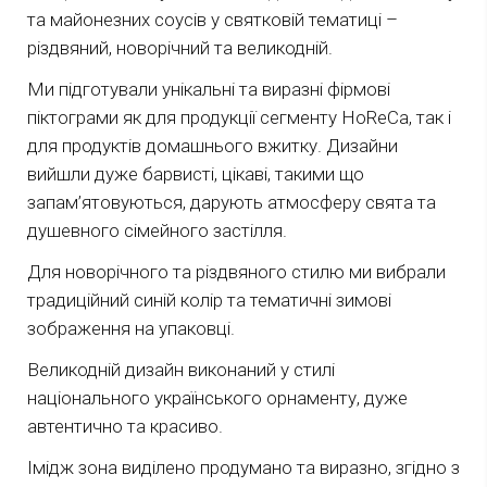
та майонезних соусів у святковій тематиці –
різдвяний, новорічний та великодній.
Ми підготували унікальні та виразні фірмові
піктограми як для продукції сегменту HoReCa, так і
для продуктів домашнього вжитку. Дизайни
вийшли дуже барвисті, цікаві, такими що
запам’ятовуються, дарують атмосферу свята та
душевного сімейного застілля.
Для новорічного та різдвяного стилю ми вибрали
традиційний синій колір та тематичні зимові
зображення на упаковці.
Великодній дизайн виконаний у стилі
національного українського орнаменту, дуже
автентично та красиво.
Імідж зона виділено продумано та виразно, згідно з