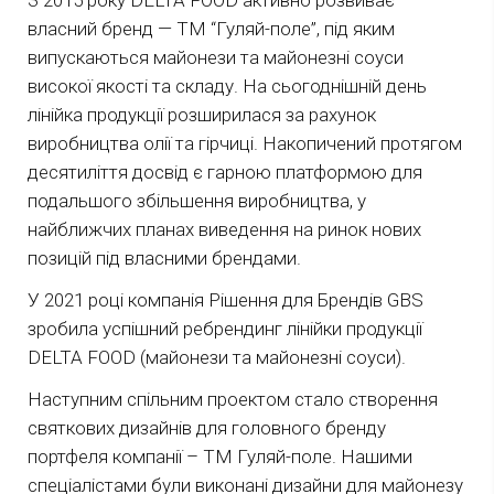
З 2015 року DELTA FOOD активно розвиває
власний бренд — ТМ “Гуляй-поле”, під яким
випускаються майонези та майонезні соуси
високої якості та складу. На сьогоднішній день
лінійка продукції розширилася за рахунок
виробництва олії та гірчиці. Накопичений протягом
десятиліття досвід є гарною платформою для
подальшого збільшення виробництва, у
найближчих планах виведення на ринок нових
позицій під власними брендами.
У 2021 році компанія Рішення для Брендів GBS
зробила успішний ребрендинг лінійки продукції
DELTA FOOD (майонези та майонезні соуси).
Наступним спільним проектом стало створення
святкових дизайнів для головного бренду
портфеля компанії – ТМ Гуляй-поле. Нашими
спеціалістами були виконані дизайни для майонезу