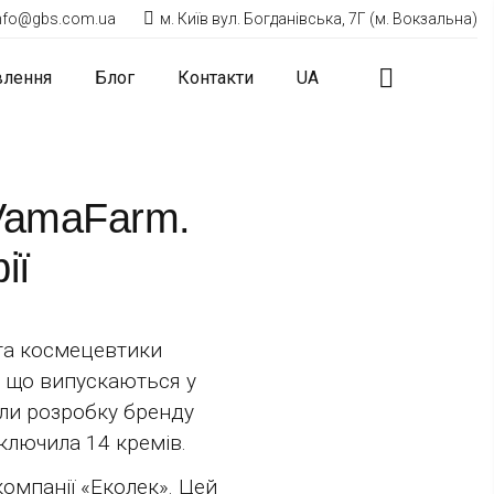
nfo@gbs.com.ua
м. Київ вул. Богданівська, 7Г (м. Вокзальна)
влення
Блог
Контакти
UA
 VamaFarm.
ії
та космецевтики
, що випускаються у
ели розробку бренду
включила 14 кремів.
омпанії «Еколек». Цей