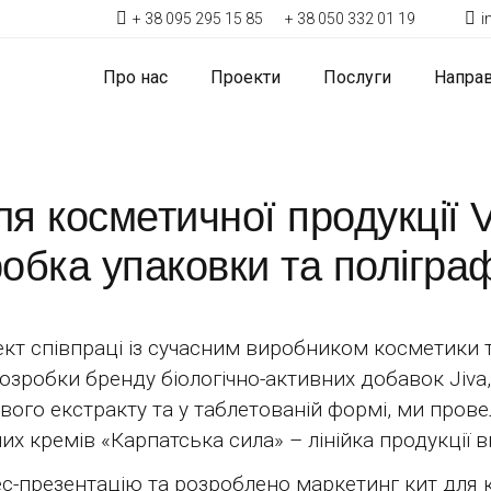
+ 38 095 295 15 85
+ 38 050 332 01 19
i
Про нас
Проекти
Послуги
Напра
ля косметичної продукції
обка упаковки та поліграф
кт співпраці із сучасним виробником косметики 
розробки бренду біологічно-активних добавок Jiva
вого екстракту та у таблетованій формі, ми пров
их кремів «Карпатська сила» – лінійка продукції 
ес-презентацію та розроблено маркетинг кит для к