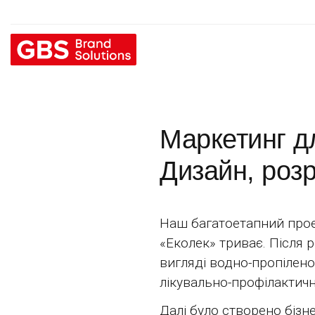
Маркетинг д
Дизайн, розр
Наш багатоетапний прое
«Еколек» триває. Після 
вигляді водно-пропілено
лікувально-профілактичн
Далі було створено бізн