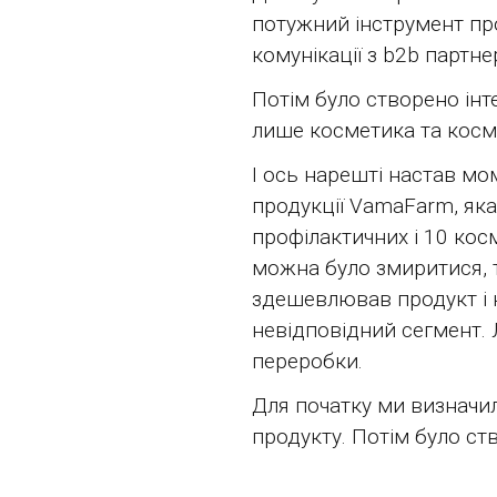
потужний інструмент пр
комунікації з b2b партне
Потім було створено інт
лише косметика та косме
І ось нарешті настав мо
продукції VamaFarm, яка
профілактичних і 10 кос
можна було змиритися, т
здешевлював продукт і н
невідповідний сегмент. 
переробки.
Для початку ми визначил
продукту. Потім було ст