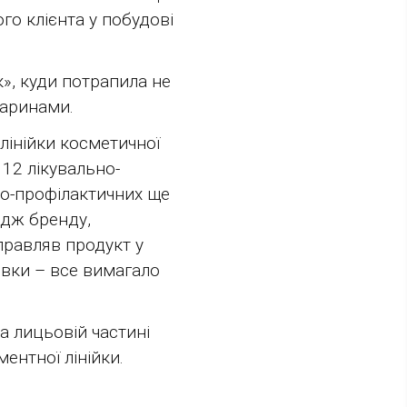
о клієнта у побудові
», куди потрапила не
варинами.
лінійки косметичної
12 лікувально-
но-профілактичних ще
ідж бренду,
правляв продукт у
овки – все вимагало
а лицьовій частині
ентної лінійки.