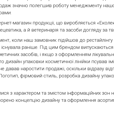
одаж значно полегшив роботу менеджменту нашог
рами.
ернет-магазин продукції, що виробляється «Еколек
цевтика, а й ветеринарія та засоби догляду за т
мент, коли наш замовник підійшов до рестайлінгу 
 існувала раніше. Під цим брендом випускаються 
метичних засобів, і якщо з оформленням лікуваль
о дизайн упаковки косметичної лінійки псував ім
е давав наростити продажі, оскільки відразу від
Логотип, фірмовий стиль, розробка дизайну упак
ися з характером та змістом інформаційних зон н
ворено концепцію дизайну та оформлення асортим