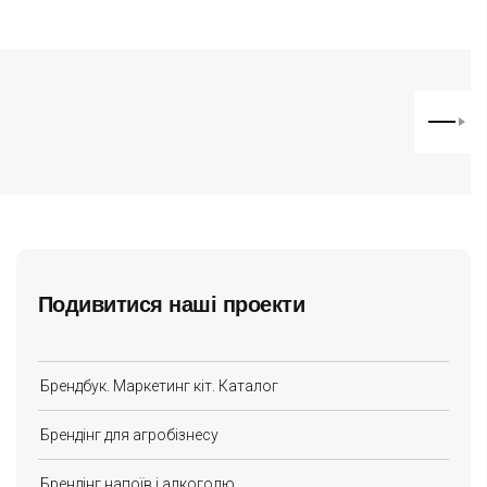
Подивитися наші проекти
Брендбук. Маркетинг кіт. Каталог
Брендінг для агробізнесу
Брендінг напоїв і алкоголю