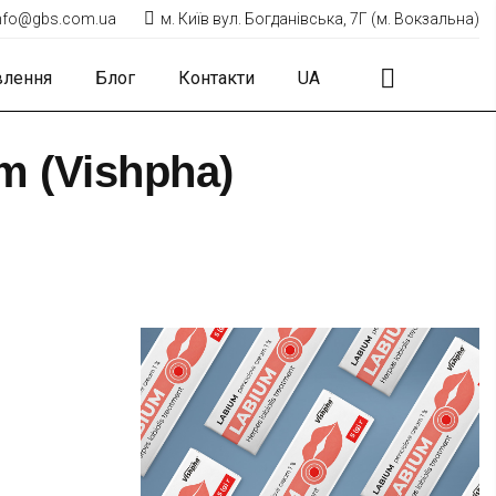
nfo@gbs.com.ua
м. Київ вул. Богданівська, 7Г (м. Вокзальна)
влення
Блог
Контакти
UA
m (Vishpha)