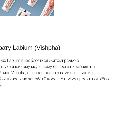
ату Labium (Vishpha)
 губах Labium виробляється Житомирською
 в українському медичному бізнесі з виробництва
брика Vishpha, співпрацювала з нами за кількома
йки лікарських засобів Пікосен. У цьому проєкті потрібно
у.