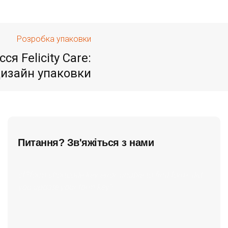
Розробка упаковки
я Felicity Care:
дизайн упаковки
Питання? Зв'яжіться з нами
cf7form shortcode key error, unable to find form, did
you update your form key?