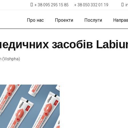
+ 38 095 295 15 85
+ 38 050 332 01 19
i
Про нас
Проекти
Послуги
Напра
едичних засобів Labiu
 (Vishpha)