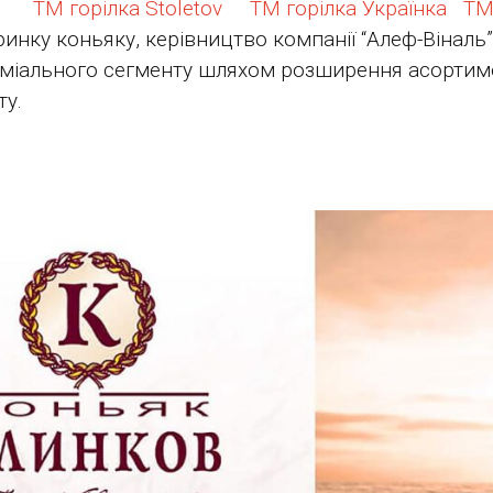
 ТМ горілка Stoletov ТМ горілка Українка ТМ 
инку коньяку, керівництво компанії “Алеф-Віналь
міального сегменту шляхом розширення асортимент
ту.