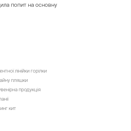
ищила попит на основну
тної лінійки горілки
зайну пляшки
увенірна продукція
анії
инг кит