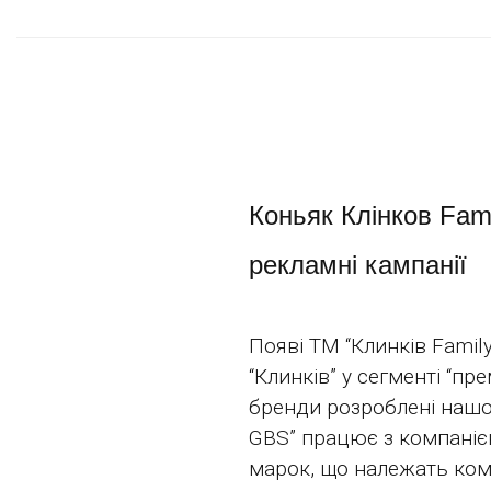
Коньяк Клінков Fami
рекламні кампанії
Появі ТМ “Клинків Famil
“Клинків” у сегменті “пр
бренди розроблені нашою
GBS” працює з компанією
марок, що належать комп