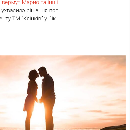
вермут Марио та інші.
” ухвалило рішення про
у ТМ “Клінків” у бік