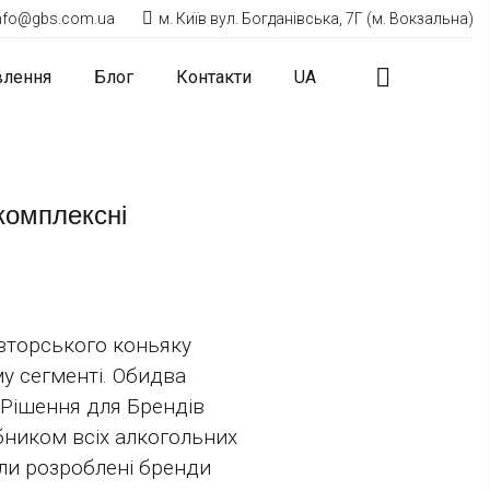
nfo@gbs.com.ua
м. Київ вул. Богданівська, 7Г (м. Вокзальна)
влення
Блог
Контакти
UA
 комплексні
авторського коньяку
у сегменті. Обидва
“Рішення для Брендів
бником всіх алкогольних
ули розроблені бренди