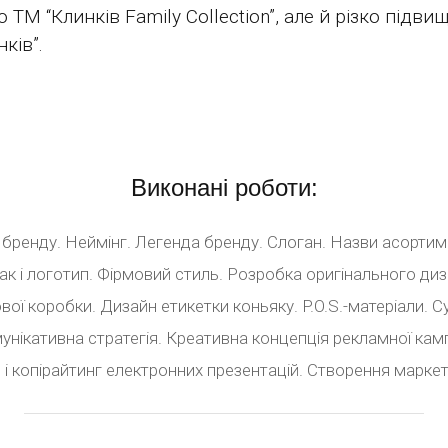
 ТМ “Клинків Family Collection”, але й різко підв
ків”.
Виконані роботи:
бренду. Неймінг. Легенда бренду. Слоган. Назви асортимен
ак і логотип. Фірмовий стиль. Розробка оригінального ди
ої коробки. Дизайн етикетки коньяку. P.O.S.-матеріали. С
унікативна стратегія. Креативна концепція рекламної камп
 і копірайтинг електронних презентацій. Створення маркет