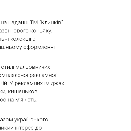
на наданні ТМ “Клинків”
азві нового коньяку,
ьні колекції є
внішньому оформленні
 стилі мальовничих
комплексної рекламної
цій. У рекламних іміджах
чки, кишенькові
с на м’якість,
разом українського
икий інтерес до