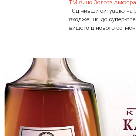
ТМ вино Золота Амфора
Оцінивши ситуацію на р
входження до супер-пре
вищого цінового сегмен