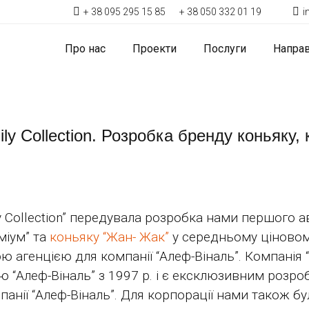
+ 38 095 295 15 85
+ 38 050 332 01 19
i
Про нас
Проекти
Послуги
Напра
ly Collection. Розробка бренду коньяку,
y Collection” передувала розробка нами першого 
еміум” та
коньяку “Жан- Жак”
у середньому ціновом
 агенцією для компанії “Алеф-Віналь”. Компанія 
 “Алеф-Віналь” з 1997 р. і є ексклюзивним розро
анії “Алеф-Віналь”. Для корпорації нами також б