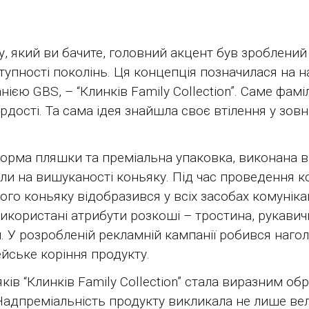
, який ви бачите, головний акцент був зроблений 
ступності поколінь. Ця концепція позначилася на н
ю GBS, – “Клинків Family Collection”. Саме фаміл
ордості. Та сама ідея знайшла своє втілення у зо
форма пляшки та преміальна упаковка, виконана в
ли на вишуканості коньяку. Під час проведення 
ного коньяку відобразився у всіх засобах комуніка
використані атрибути розкоші – тростина, рукави
У розробленій рекламній кампанії робився наголо
йське коріння продукту.
ків “Клинків Family Collection” стала виразним об
Надпреміальність продукту викликала не лише вел