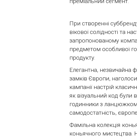
преміальний сегмент.
При створенні суббренду
вікової солідності та на
запропонованому компаніє
предметом особливої ​​г
продукту.
Елегантна, незвичайна 
замків Європи, наголоси
кампанії настрій класич
як візуальний код були 
годинники з ланцюжком. 
самодостатність, європе
Фамільна колекція конья
коньячного мистецтва. 