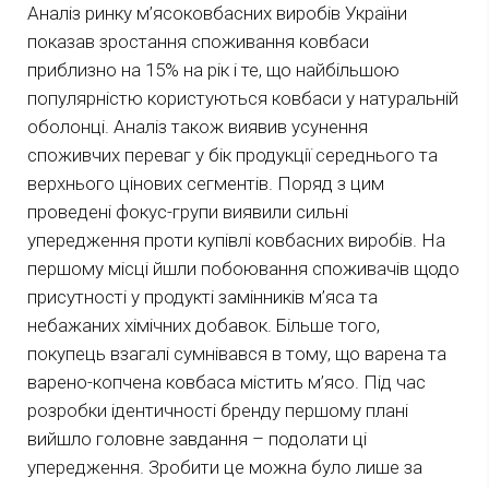
Аналіз ринку м’ясоковбасних виробів України
показав зростання споживання ковбаси
приблизно на 15% на рік і те, що найбільшою
популярністю користуються ковбаси у натуральній
оболонці. Аналіз також виявив усунення
споживчих переваг у бік продукції середнього та
верхнього цінових сегментів. Поряд з цим
проведені фокус-групи виявили сильні
упередження проти купівлі ковбасних виробів. На
першому місці йшли побоювання споживачів щодо
присутності у продукті замінників м’яса та
небажаних хімічних добавок. Більше того,
покупець взагалі сумнівався в тому, що варена та
варено-копчена ковбаса містить м’ясо. Під час
розробки ідентичності бренду першому плані
вийшло головне завдання – подолати ці
упередження. Зробити це можна було лише за