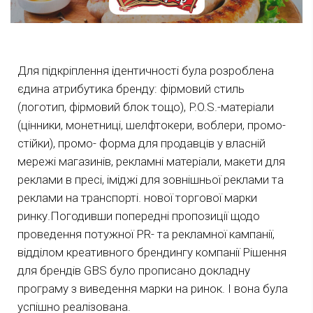
Для підкріплення ідентичності була розроблена
єдина атрибутика бренду: фірмовий стиль
(логотип, фірмовий блок тощо), P.O.S.-матеріали
(цінники, монетниці, шелфтокери, воблери, промо-
стійки), промо- форма для продавців у власній
мережі магазинів, рекламні матеріали, макети для
реклами в пресі, іміджі для зовнішньої реклами та
реклами на транспорті. нової торгової марки
ринку.Погодивши попередні пропозиції щодо
проведення потужної PR- та рекламної кампанії,
відділом креативного брендингу компанії Рішення
для брендів GBS було прописано докладну
програму з виведення марки на ринок. І вона була
успішно реалізована.