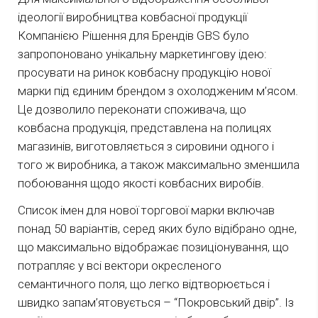
ідеології виробництва ковбасної продукції
Компанією Рішення для Брендів GBS було
запропоновано унікальну маркетингову ідею:
просувати на ринок ковбасну продукцію нової
марки під єдиним брендом з охолодженим м’ясом.
Це дозволило переконати споживача, що
ковбасна продукція, представлена ​​на полицях
магазинів, виготовляється з сировини одного і
того ж виробника, а також максимально зменшила
побоювання щодо якості ковбасних виробів.
Список імен для нової торгової марки включав
понад 50 варіантів, серед яких було відібрано одне,
що максимально відображає позиціонування, що
потрапляє у всі вектори окресленого
семантичного поля, що легко відтворюється і
швидко запам’ятовується – “Покровський двір”. Із