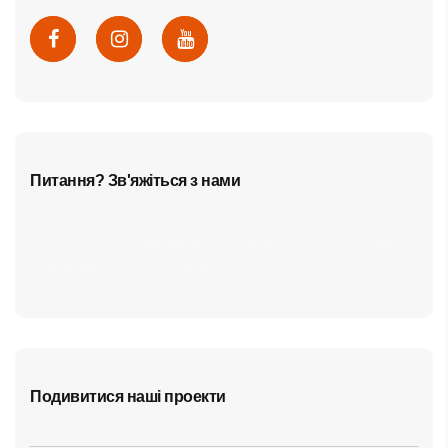
Питання? Зв'яжіться з нами
cf7form shortcode key error, unable to find form, did
you update your form key?
Подивитися наші проекти