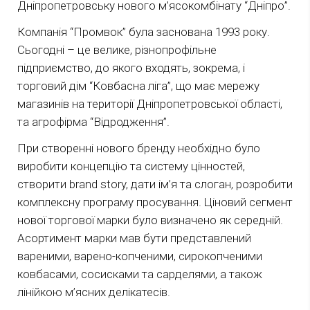
Дніпропетровську нового м’ясокомбінату “Дніпро”.
Компанія “Промвок” була заснована 1993 року.
Сьогодні – це велике, різнопрофільне
підприємство, до якого входять, зокрема, і
торговий дім “Ковбасна ліга”, що має мережу
магазинів на території Дніпропетровської області,
та агрофірма “Відродження”.
При створенні нового бренду необхідно було
виробити концепцію та систему цінностей,
створити brand story, дати ім’я та слоган, розробити
комплексну програму просування. Ціновий сегмент
нової торгової марки було визначено як середній.
Асортимент марки мав бути представлений
вареними, варено-копченими, сирокопченими
ковбасами, сосисками та сарделями, а також
лінійкою м’ясних делікатесів.