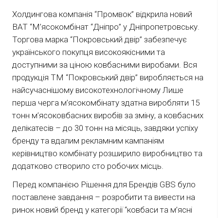
Холдингова компанія “Промвок” відкрила новий
ВАТ “М’ясокомбінат “Дніпро” у Дніпропетровську.
Торгова марка “Покровський двір” забезпечує
українського покупця високоякісними та
доступними за ціною ковбасними виробами. Вся
продукція ТМ “Покровський двір” виробляється на
найсучаснішому високотехнологічному Лише
перша черга м’ясокомбінату здатна виробляти 15
тонн м’ясоковбасних виробів за зміну, а ковбасних
делікатесів – до 30 тонн на місяць, завдяки успіху
бренду та вдалим рекламним кампаніям
керівництво комбінату розширило виробництво та
додатково створило сто робочих місць.
Перед компанією Рішення для Брендів GBS було
поставлене завдання – розробити та вивести на
ринок новий бренд у категорії “ковбаси та м’ясні