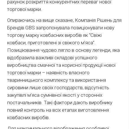
рахунок розкриття конкурентних переваг нової
торгової марки.
Опираючись на вище сказане, Компанія Рішень для
Брендів GBS запропонувала позиціонувати нову
торгову марку ковбасних виробів як “Свіжі
ковбаси, приготовлені зі свіжого м’яса”.
Позиціювання чудово лягло в основу легенди, яка
відобразила важливі складові успішного
виробництва смачної та корисної продукції нової
торгової марки – наявність власного
тваринницького комплексу та використання
сировини лише своїх господарств, відсутність
закупівлі м’яса сумнівної якості у сторонніх
постачальників. Такі фактори дають виробнику
повний контроль на всіх етапах виготовлення
ковбасних виробів.
Для максимального відображення особливої ​​