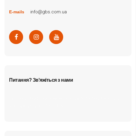
info@gbs.com.ua
E-mails
Питання? Зв'яжіться з нами
cf7form shortcode key error, unable to find form, did
you update your form key?