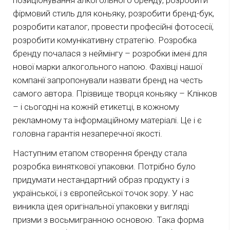
позиціонування алкогольного бренду, розробити
фірмовий стиль для коньяку, розробити бренд-бук,
розробити каталог, провести професійні фотосесії,
розробити комунікативну стратегію. Розробка
бренду почалася з неймінгу – розробки імені для
нової марки алкогольного напою. Фахівці нашої
компанії запропонували назвати бренд на честь
самого автора. Прізвище творця коньяку – Клінков
– і сьогодні на кожній етикетці, в кожному
рекламному та інформаційному матеріалі. Це і є
головна гарантія незаперечної якості.
Наступним етапом створення бренду стала
розробка виняткової упаковки. Потрібно було
придумати нестандартний образ продукту і з
української, і з європейської точок зору. У нас
виникла ідея оригінальної упаковки у вигляді
призми з восьмигранною основою. Така форма