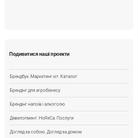
cf7form shortcode key error, unable to find form, did
you update your form key?
Подивитися наші проекти
Брендбук. Маркетинг кіт. Каталог
Брендінг для агробізнесу
Брендінг напоїв і алкоголю
Девелопмент. HoReCa. Послуги
Догляд за собою. Догляд за домом