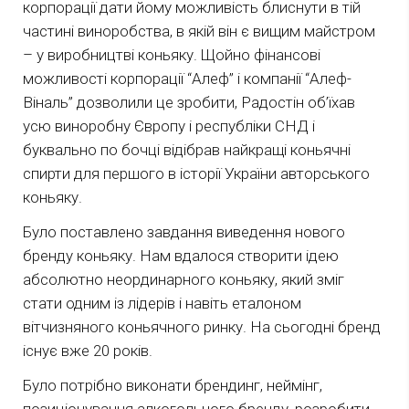
корпорації дати йому можливість блиснути в тій
частині виноробства, в якій він є вищим майстром
– у виробництві коньяку. Щойно фінансові
можливості корпорації “Алеф” і компанії “Алеф-
Віналь” дозволили це зробити, Радостін об’їхав
усю виноробну Європу і республіки СНД і
буквально по бочці відібрав найкращі коньячні
спирти для першого в історії України авторського
коньяку.
Було поставлено завдання виведення нового
бренду коньяку. Нам вдалося створити ідею
абсолютно неординарного коньяку, який зміг
стати одним із лідерів і навіть еталоном
вітчизняного коньячного ринку. На сьогодні бренд
існує вже 20 років.
Було потрібно виконати брендинг, неймінг,