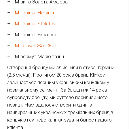
– ТМ вино Золота Амфора
–
ТМ горілка Helsinki
–
ТМ горілка Stoletov
– ТМ горілка Українка
–
ТМ коньяк Жан Жак
– ТМ вермут Маріо та інші.
Створення бренду ми здійснили в стислі терміни
(2,5 місяці). Протягом 20 років бренд Klinkov
залишається першим українським коньяком у
преміальному сегменті. За більш ніж 14 років
супроводу бренду, ми суттєво посилили його
позиції. Нам вдалося створити один із
найвиразніших українських преміальних брендів
коньяків і суттєво капіталізувати бізнес нашого
клієнта.