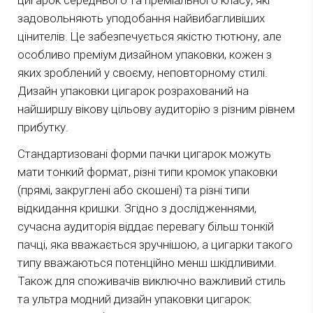
цигарок середнього та преміального класу, які
задовольняють уподобання найвибагливіших
цінителів. Це забезпечується якістю тютюну, але
особливо преміум дизайном упаковки, кожен з
яких зроблений у своєму, неповторному стилі.
Дизайн упаковки цигарок розрахований на
найширшу вікову цільову аудиторію з різним рівнем
прибутку.
Стандартизовані форми пачки цигарок можуть
мати тонкий формат, різні типи кромок упаковки
(прямі, закруглені або скошені) та різні типи
відкидання кришки. Згідно з дослідженнями,
сучасна аудиторія віддає перевагу більш тонкій
пачці, яка вважається зручнішою, а цигарки такого
типу вважаються потенційно менш шкідливими.
Також для споживачів виключно важливий стиль
та ультра модний дизайн упаковки цигарок: