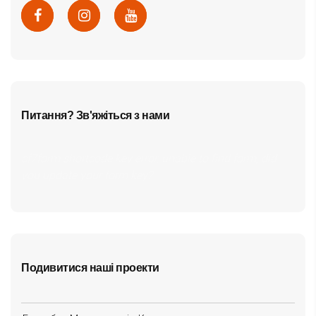
Питання? Зв'яжіться з нами
cf7form shortcode key error, unable to find form, did
you update your form key?
Подивитися наші проекти