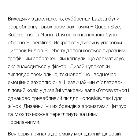
Виходячи з досліджень, суббренди Lazetti були
розроблені у трьох розмірах пачки – Queen Size,
Superslims та Nano. Для серії з капсулою було
обрано Superslims. Яскравість дизайну упаковки
цигарок Fusion Blueberry доповнюється виразним
графічним зображенням капсули, що ароматизує,
яка знаходиться у фільтрі. Дизайн упаковки
виглядає преміально, технологічно і водночас
емоційно захоплююче. Незвичайний фіолетово-
ліловий колір у дизайні упаковки запам’ятовується і
однаково привабливий як для чоловіків, так і для
жінок. Дизайни інших брендів з ароматами Цитрус
та Мохіто можна переглянути за цими
посиланнями.
Вся серія припала до смаку молодіжній цільовій