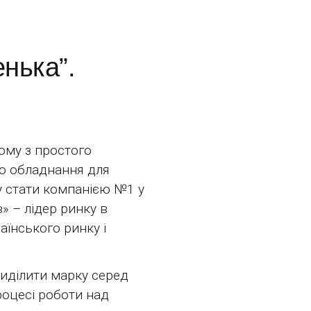
нька”.
тому з простого
ло обладнання для
у стати компанією №1 у
» – лідер ринку в
аїнського ринку і
иділити марку серед
процесі роботи над