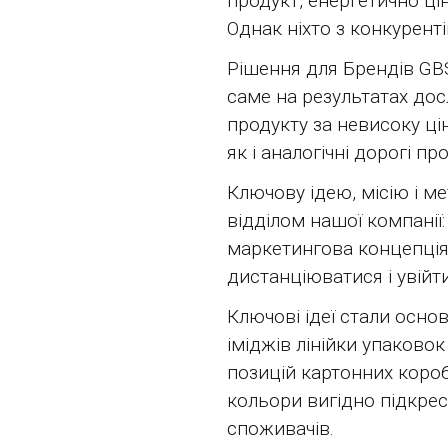
продукт, енергетично ці
Однак ніхто з конкурент
Рішення для Брендів GB
саме на результатах дос
продукту за невисоку ці
як і аналогічні дорогі пр
Ключову ідею, місію і 
відділом нашої компанії
маркетингова концепція
дистанціюватися і увійт
Ключові ідеї стали осно
іміджів лінійки упаково
позицій картонних короб
кольори вигідно підкрес
споживачів.