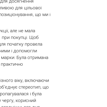
у для досягнення
ливою для цільової
позиціонування, що ми і
ції, але не мала
я при покупці. Щоб
для початку провела
чими і допомогли
 марки. Була отримана
и практично
ізного віку, включаючи
х об’єднує стереотип, що
ропагувалася і була
у чергу, корисний