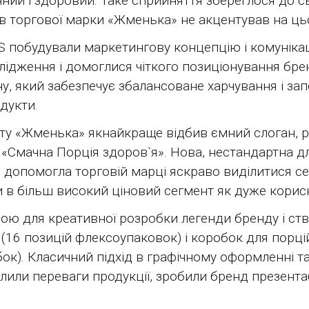
нний і здоровий. Таке сприйняття збереглося до 
ів торгової марки «Жменька» не акцентував на ць
S побудували маркетингову концепцію і комунік
лідження і домоглися чіткого позиціонування бре
ну, який забезпечує збалансоване харчування і зап
одукти.
мету «Жменька» якнайкраще відбив ємний слоган,
: «Смачна Порція здоров`я». Нова, нестандартна д
 допомогла торговій марці яскраво виділитися се
и в більш високий ціновий сегмент як дуже корис
вою для креативної розробки легенди бренду і ст
к (16 позицій флексоупаковок) і коробок для порці
ок). Класичний підхід в графічному оформленні та
лили переваги продукції, зробили бренд презента