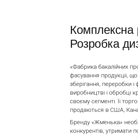
Комплексна 
Розробка ди
«Фабрика бакалійних про
фасування продукції, щ
зберігання, переробки 
виробництві і обробці кр
своєму сегменті. Її тор
продаються в США, Канаді
Бренду «Жменька» необх
конкурентів, утримати по