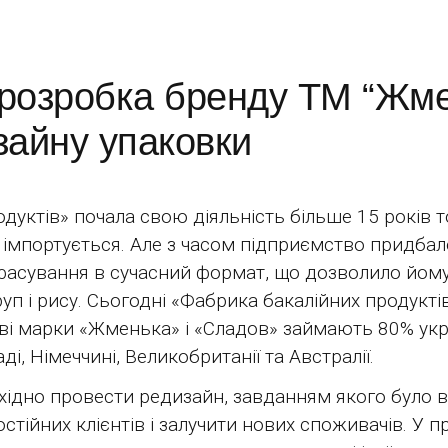
розробка бренду ТМ “Жме
зайну упаковки
дуктів» почала свою діяльність більше 15 років 
о імпортується. Але з часом підприємство придба
і фасування в сучасний формат, що дозволило йом
уп і рису. Сьогодні «Фабрика бакалійних продуктів
гові марки «Жменька» і «Сладов» займають 80% укр
, Німеччині, Великобританії та Австралії.
ідно провести редизайн, завданням якого було в
стійних клієнтів і залучити нових споживачів. У 