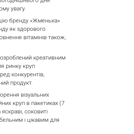
сьогоднішнього дня.
ому увагу.
ацію бренду «Жменька»
нду як здорового
овнення вітамінів також,
 розроблений креативним
ля ринку круп
ред конкурентів,
ний продукт.
ворення візуальних
йних круп в пакетиках (7
 яскраві, соковиті
бельним і цікавим для