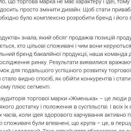
о, що торгова марка не має характеру і ідеї, том
 досить просто змінити дизайн. Щоб стати приваб
обхідно було комплексно розробити бренд і його 
дуктів» знала, який обсяг продажів позицій продук
ється, хто цільові споживачі і чим вони керуютьс
льний бренд бакалійної продукції, наша команда 
дослідження ринку. Результати виявилися вражаю
ямок для подальшого успішного розвитку торгової
 стало видно спосіб, як обійти конкурентів і стат
ому плюс сегменті.
аудиторія торгової марки «Жменька» – це люди р
-якого достатку і положення в суспільстві. І всіх ї
х часів, коли ідея здорового харчування активно п
і споживачі були впевнені, що крупа – це, в перш