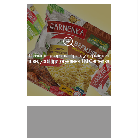
Неймінг і розробка бренду вермішелі
швидкого приготування ТМ Garnenka