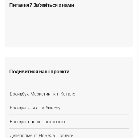
Питання? Зв'яжіться з нами
cf7form shortcode key error, unable to find form, did
you update your form key?
Подивитися наші проекти
Брендбук. Маркетинг кіт. Каталог
Брендінг для агробізнесу
Брендінг напоїв і алкоголю
Девелопмент. HoReCa. Послуги