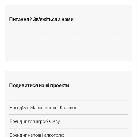
Питання? Зв'яжіться з нами
cf7form shortcode key error, unable to find form, did
you update your form key?
Подивитися наші проекти
Брендбук. Маркетинг кіт. Каталог
Брендінг для агробізнесу
Брендінг напоїв і алкоголю