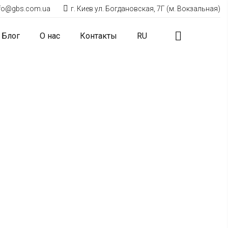
nfo@gbs.com.ua
г. Киев ул. Богдановская, 7Г (м. Вокзальная)
Блог
О нас
Контакты
RU