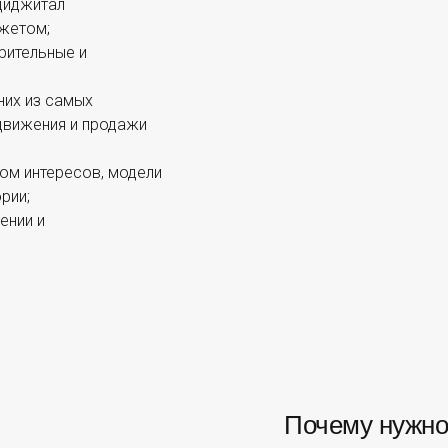
диджитал
джетом;
рительные и
них из самых
движения и продажи
том интересов, модели
рии;
ении и
Почему нужно