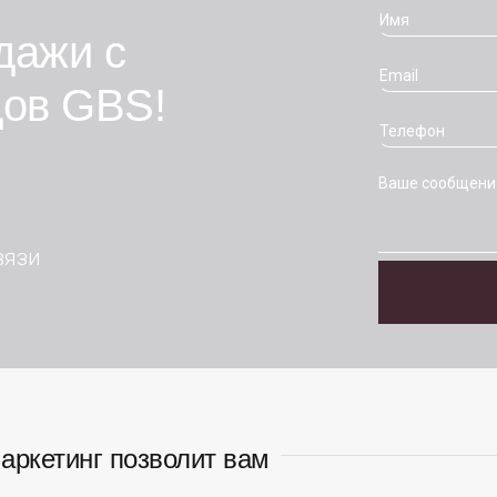
дажи с
дов GBS!
вязи
аркетинг позволит вам