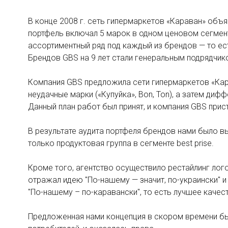
В конце 2008 г. сеть гипермаркетов «Караван» объя
портфель включал 5 марок в одном ценовом сегменте
ассортиментный ряд под каждый из брендов — то ес
Брендов GBS на 9 лет стали генеральным подрядчик
Компания GBS предложила сети гипермаркетов «Кар
неудачные марки («Купуйка», Bon, Ton), а затем ди
Данный план работ был принят, и компания GBS прист
В результате аудита портфеля брендов нами было 
только продуктовая группа в сегменте best prise.
Кроме того, агентство осуществило рестайлинг лого
отражал идею "По-нашему — значит, по-украински" 
"По-нашему – по-каравански", то есть лучшее каче
Предложенная нами концепция в скором времени бы