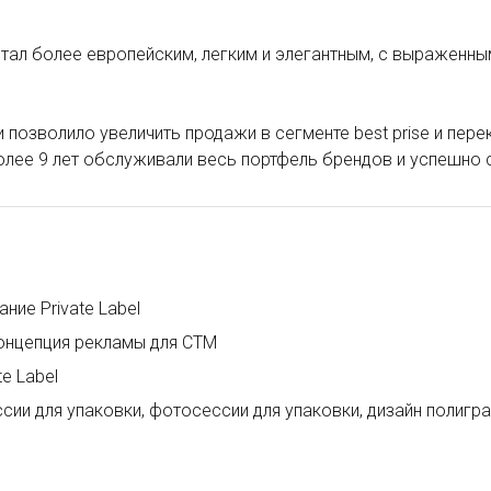
стал более европейским, легким и элегантным, с выраженн
позволило увеличить продажи в сегменте best prise и пере
лее 9 лет обслуживали весь портфель брендов и успешно 
ние Private Label
концепция рекламы для СТМ
te Label
сии для упаковки, фотосессии для упаковки, дизайн полигр