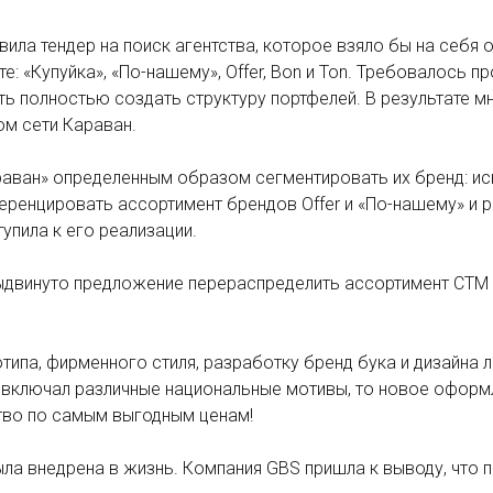
вила тендер на поиск агентства, которое взяло бы на себя
: «Купуйка», «По-нашему», Offer, Bon и Ton. Требовалось
ть полностью создать структуру портфелей. В результате 
ом сети Караван.
аван» определенным образом сегментировать их бренд: ис
фференцировать ассортимент брендов Offer и «По-нашему» и
упила к его реализации.
выдвинуто предложение перераспределить ассортимент СТМ 
типа, фирменного стиля, разработку бренд бука и дизайна 
и включал различные национальные мотивы, то новое оформ
ство по самым выгодным ценам!
ла внедрена в жизнь. Компания GBS пришла к выводу, что 