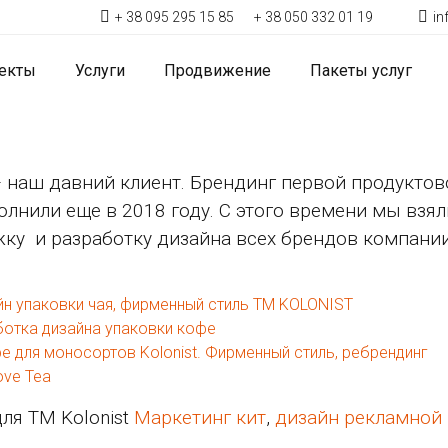
+ 38 095 295 15 85
+ 38 050 332 01 19
i
екты
Услуги
Продвижение
Пакеты услуг
— наш давний клиент. Брендинг первой продуктов
лнили еще в 2018 году. С этого времени мы взял
у и разработку дизайна всех брендов компании
йн упаковки чая, фирменный стиль TM KOLONIST
аботка дизайна упаковки кофе
е для моносортов Kolonist. Фирменный стиль, ребрендинг
ove Tea
ля ТМ Kolonist
Маркетинг кит
,
дизайн рекламной