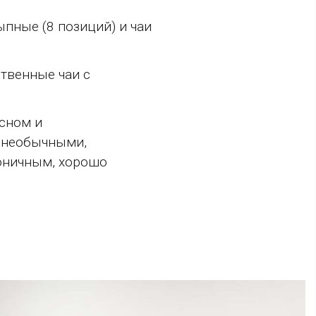
ыпные (8 позиций) и чаи
ственные чаи с
сном и
с необычными,
оничным, хорошо