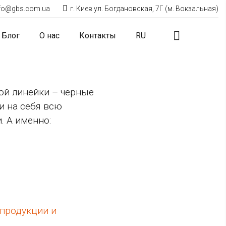
nfo@gbs.com.ua
г. Киев ул. Богдановская, 7Г (м. Вокзальная)
Блог
О нас
Контакты
RU
ой линейки – черные
и на себя всю
. А именно:
 продукции и