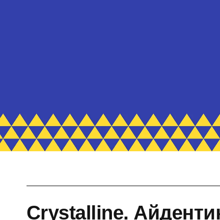
Сrystalline. Айденти