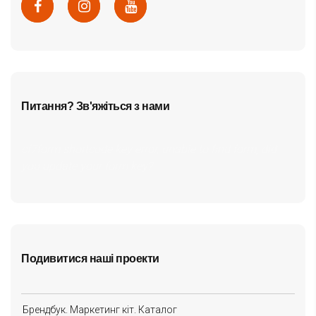
Питання? Зв'яжіться з нами
cf7form shortcode key error, unable to find form, did
you update your form key?
Подивитися наші проекти
Брендбук. Маркетинг кіт. Каталог