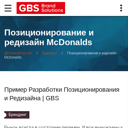
Позиционирование и
редизайн McDonalds
/
/
Позиционирование и редизайн
gbs-branding.com
Брендинг
McDonalds
Пример Разработки Позиционирования
и Редизайна | GBS
Брендинг
Рынок всегда в состоянии перемен. И все вынуждены к