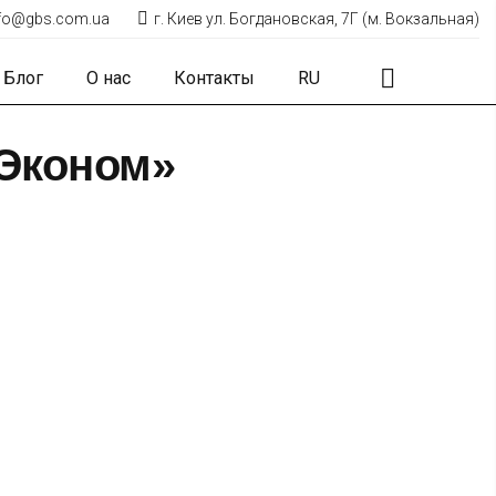
nfo@gbs.com.ua
г. Киев ул. Богдановская, 7Г (м. Вокзальная)
Блог
О нас
Контакты
RU
«Эконом»