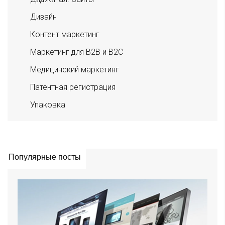
Дизайн
Контент маркетинг
Маркетинг для B2B и B2C
Медицинский маркетинг
Патентная регистрация
Упаковка
Популярные посты