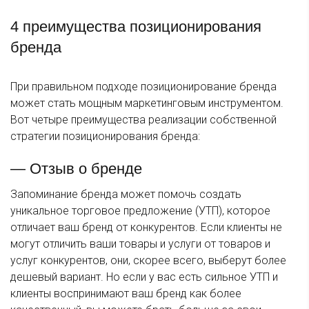
4 преимущества позиционирования
бренда
При правильном подходе позиционирование бренда
может стать мощным маркетинговым инструментом.
Вот четыре преимущества реализации собственной
стратегии позиционирования бренда:
— Отзыв о бренде
Запоминание бренда может помочь создать
уникальное торговое предложение (УТП), которое
отличает ваш бренд от конкурентов. Если клиенты не
могут отличить ваши товары и услуги от товаров и
услуг конкурентов, они, скорее всего, выберут более
дешевый вариант. Но если у вас есть сильное УТП и
клиенты воспринимают ваш бренд как более