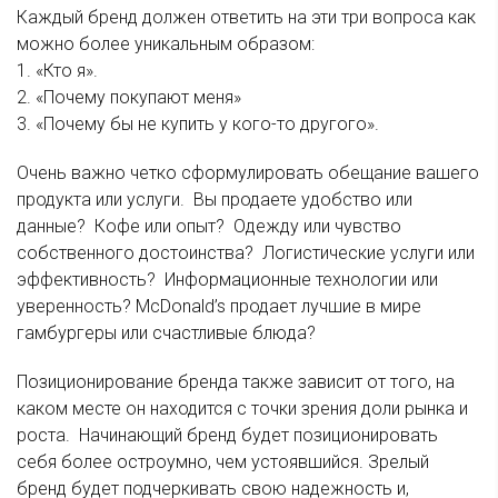
Каждый бренд должен ответить на эти три вопроса как
можно более уникальным образом:
1. «Кто я».
2. «Почему покупают меня»
3. «Почему бы не купить у кого-то другого».
Очень важно четко сформулировать обещание вашего
продукта или услуги. Вы продаете удобство или
данные? Кофе или опыт? Одежду или чувство
собственного достоинства? Логистические услуги или
эффективность? Информационные технологии или
уверенность? McDonald’s продает лучшие в мире
гамбургеры или счастливые блюда?
Позиционирование бренда также зависит от того, на
каком месте он находится с точки зрения доли рынка и
роста. Начинающий бренд будет позиционировать
себя более остроумно, чем устоявшийся. Зрелый
бренд будет подчеркивать свою надежность и,