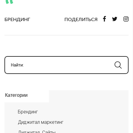
БРЕНДИНГ
ПОДЕЛИТЬСЯ
Найти:
Категории
Брендинг
Диджитал маркетинг
Диджитал. Сайты