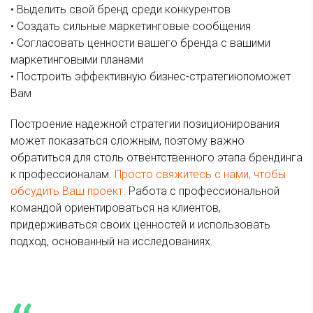
• Выделить свой бренд среди конкурентов
• Создать сильные маркетинговые сообщения
• Согласовать ценности вашего бренда с вашими
маркетинговыми планами
• Построить эффективную бизнес-стратегиюпоможет
Вам
Построение надежной стратегии позиционирования
может показаться сложным, поэтому важно
обратиться для столь отвентственного этапа брендинга
к профессионалам.
Просто свяжитесь с нами, чтобы
обсудить Ваш проект.
Работа с профессиональной
командой ориентироваться на клиентов,
придерживаться своих ценностей и использовать
подход, основанный на исследованиях.