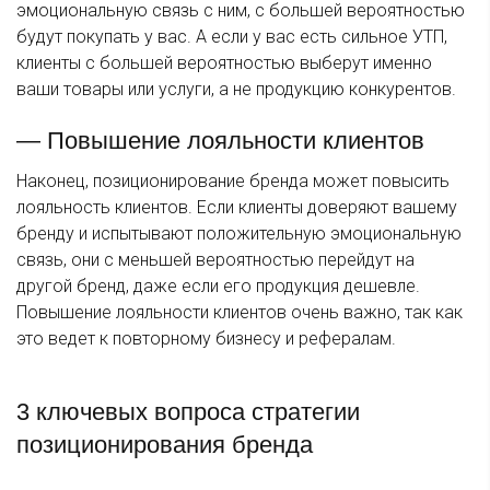
эмоциональную связь с ним, с большей вероятностью
будут покупать у вас. А если у вас есть сильное УТП,
клиенты с большей вероятностью выберут именно
ваши товары или услуги, а не продукцию конкурентов.
— Повышение лояльности клиентов
Наконец, позиционирование бренда может повысить
лояльность клиентов. Если клиенты доверяют вашему
бренду и испытывают положительную эмоциональную
связь, они с меньшей вероятностью перейдут на
другой бренд, даже если его продукция дешевле.
Повышение лояльности клиентов очень важно, так как
это ведет к повторному бизнесу и рефералам.
3 ключевых вопроса стратегии
позиционирования бренда