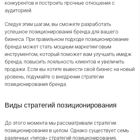
конкурентов и построить прочные отношения с
аудиторией.
Следуя этим шагам, вы сможете разработать
успешное позиционирования бренда для вашего
бизнеса. При правильном подходе позиционирование
бренда может стать мощным маркетинговым
инструментом, который поможет вам улучшить имидж
бренда, повысить лояльность клиентов и увеличить
продажи. Если вы хотите вывести свой бизнес на новый
уровень, подумайте о внедрении стратегии
позиционирования бренда.
Виды стратегий позиционирования
До этого момента мы рассматривали стратегии
позиционирования в целом. Однако существует семь
различных «типов» стратегий позиционирования,