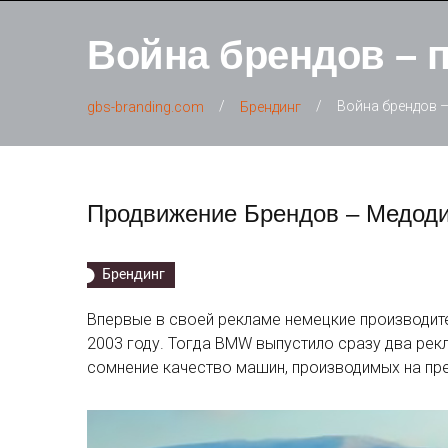
Война брендов – 
/
/
Война брендов –
gbs-branding.com
Брендинг
Продвижение Брендов – Медод
Брендинг
Впервые в своей рекламе немецкие производите
2003 году. Тогда BMW выпустило сразу два рекл
сомнение качество машин, производимых на пре