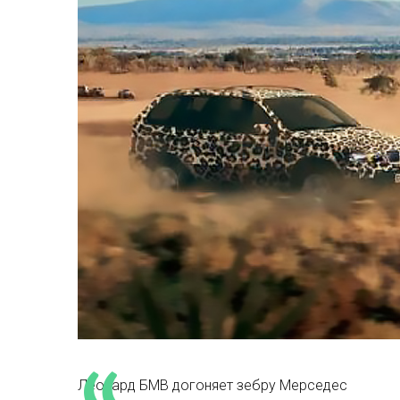
Леопард БМВ догоняет зебру Мерседес