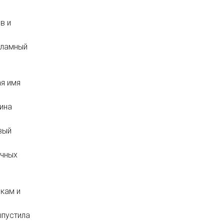
в и
кламный
ая имя
ина
вый
очных
икам и
ыпустила