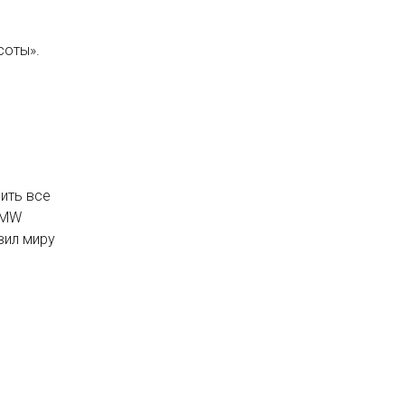
соты».
ить все
 BMW
вил миру