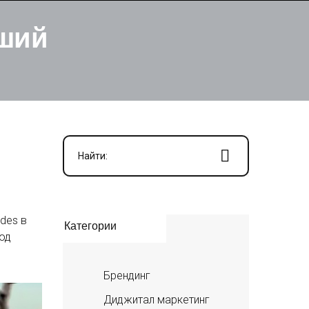
йший
Найти:
des в
Категории
од
Брендинг
Диджитал маркетинг