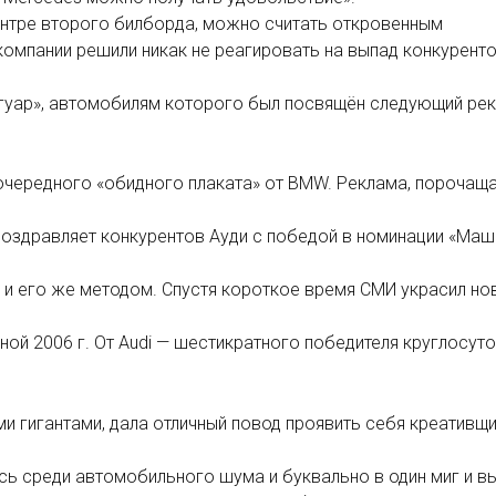
ентре второго билборда, можно считать откровенным
омпании решили никак не реагировать на выпад конкуренто
Ягуар», автомобилям которого был посвящён следующий ре
 очередного «обидного плаката» от BMW. Реклама, порочащ
оздравляет конкурентов Ауди с победой в номинации «Маш
 и его же методом. Спустя короткое время СМИ украсил но
ой 2006 г. От Audi — шестикратного победителя круглосут
и гигантами, дала отличный повод проявить себя креативщ
ась среди автомобильного шума и буквально в один миг и в