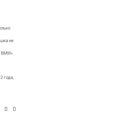
колько
ешка не
т BMW».
2 года,