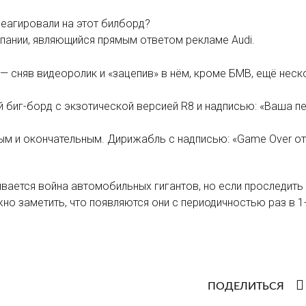
еагировали на этот билборд?
мпании, являющийся прямым ответом рекламе Audi.
з — сняв видеоролик и «зацепив» в нём, кроме БМВ, ещё нес
й биг-борд с экзотической версией R8 и надписью: «Ваша п
ым и окончательным. Дирижабль с надписью: «Game Over о
ивается война автомобильных гигантов, но если проследить
о заметить, что появляются они с периодичностью раз в 1-
ПОДЕЛИТЬСЯ